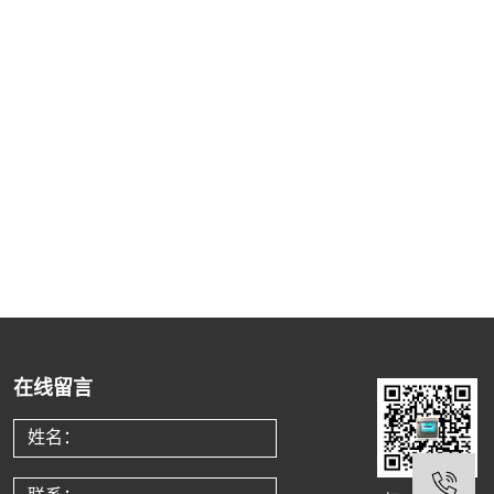
在线留言
1