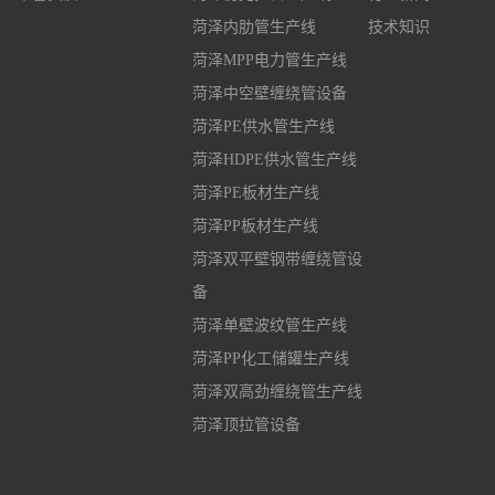
菏泽内肋管生产线
技术知识
菏泽MPP电力管生产线
菏泽中空壁缠绕管设备
菏泽PE供水管生产线
菏泽HDPE供水管生产线
菏泽PE板材生产线
菏泽PP板材生产线
菏泽双平壁钢带缠绕管设
备
菏泽单壁波纹管生产线
菏泽PP化工储罐生产线
菏泽双高劲缠绕管生产线
菏泽顶拉管设备