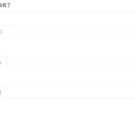
没有了
览：
品
闻