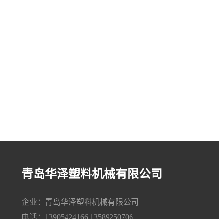
青岛华泽塑料机械有限公司
企业：青岛华泽塑料机械有限公司
电话：13905424166 13589250706