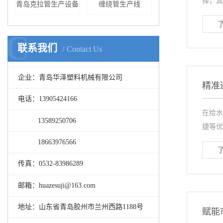
择，其
青岛克拉管生产设备
缠绕管生产线
C
联系我们
Contact Us
企业：青岛华泽塑料机械有限公司
精准
电话：13905424166
在给水
13589250706
捷等优
18663976566
传真：0532-83986289
邮箱：huazesuji@163.com
地址：山东省青岛胶州市兰州西路1188号
赋能