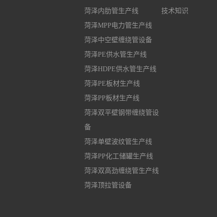
菏泽内肋管生产线
技术知识
菏泽MPP电力管生产线
菏泽中空壁缠绕管设备
菏泽PE供水管生产线
菏泽HDPE供水管生产线
菏泽PE板材生产线
菏泽PP板材生产线
菏泽双平壁钢带缠绕管设
备
菏泽单壁波纹管生产线
菏泽PP化工储罐生产线
菏泽双高劲缠绕管生产线
菏泽顶拉管设备