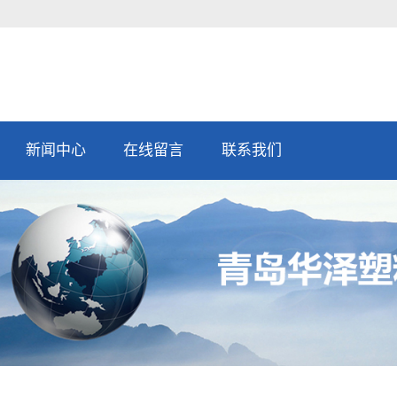
新闻中心
在线留言
联系我们