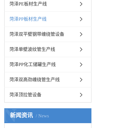
菏泽PE板材生产线
菏泽PP板材生产线
菏泽双平壁钢带缠绕管设备
菏泽单壁波纹管生产线
菏泽PP化工储罐生产线
菏泽双高劲缠绕管生产线
菏泽顶拉管设备
N
新闻资讯
News