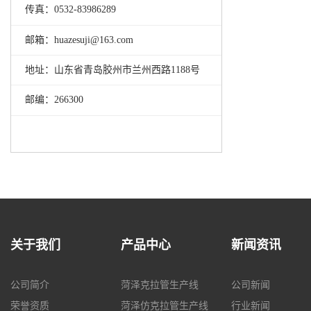
传真：0532-83986289
邮箱：huazesuji@163.com
地址：山东省青岛胶州市兰州西路1188号
邮编：266300
关于我们
产品中心
新闻资讯
公司简介
菏泽克拉管生产线
公司新闻
荣誉资质
菏泽仿克拉管生产线
行业新闻