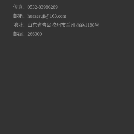
传真：0532-83986289
邮箱：huazesuji@163.com
地址：山东省青岛胶州市兰州西路1188号
邮编：266300