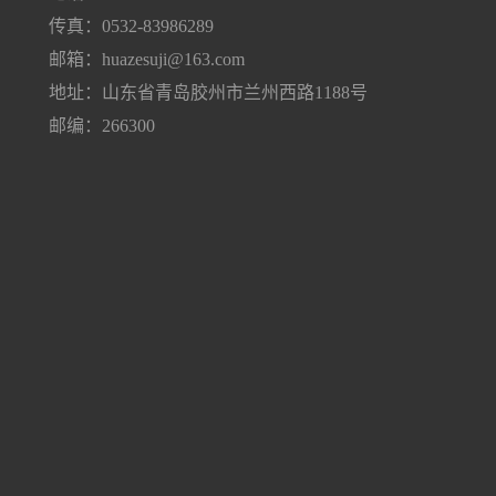
传真：0532-83986289
邮箱：huazesuji@163.com
地址：山东省青岛胶州市兰州西路1188号
邮编：266300