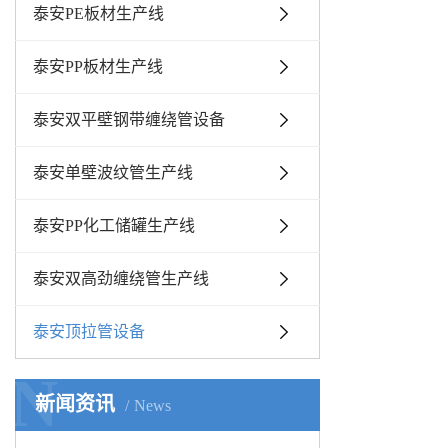
泰安PE板材生产线
泰安PP板材生产线
泰安双平壁钢带缠绕管设备
泰安单壁波纹管生产线
泰安PP化工储罐生产线
泰安双高劲缠绕管生产线
泰安顶拉管设备
N
新闻资讯
News