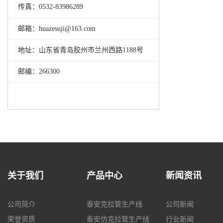
传真：0532-83986289
邮箱：huazesuji@163.com
地址：山东省青岛胶州市兰州西路1188号
邮编：266300
关于我们
产品中心
新闻资讯
公司简介
泰安克拉管生产线
公司新闻
荣誉资质
泰安仿克拉管生产线
行业新闻