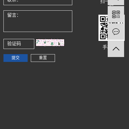
扫一扫加微
信
手机官网