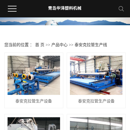
您当前的位置 ：
首 页
>>
产品中心
>>
泰安克拉管生产线
泰安克拉管生产设备
泰安克拉管生产设备