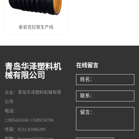
泰安克拉管生产线
青岛华泽塑料机
在线留言
械有限公司
企业：青岛华泽塑料机械有限
公司
电话：
13905424166 13589250706
传真：0532-83986289
邮箱：huazesuji@163.com