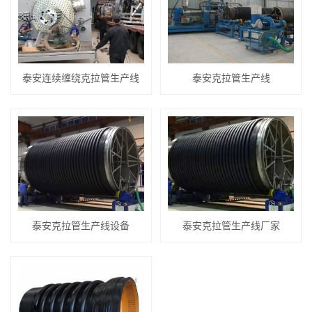
泰安连续缠绕克拉管生产线
泰安克拉管生产线
泰安克拉管生产线设备
泰安克拉管生产线厂家