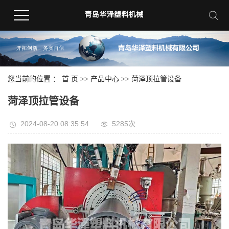
您当前的位置 ：
首 页
>>
产品中心
>>
菏泽顶拉管设备
菏泽顶拉管设备
2024-08-20 08:35:54
5285次