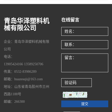
青岛华泽塑料机
在线留言
械有限公司
企业：青岛华泽塑料机械有限
公司
电话：
13905424166 13589250706
传真：0532-83986289
邮箱：huazesuji@163.com
地址：山东省青岛胶州市兰州
西路1188号
邮编：266300